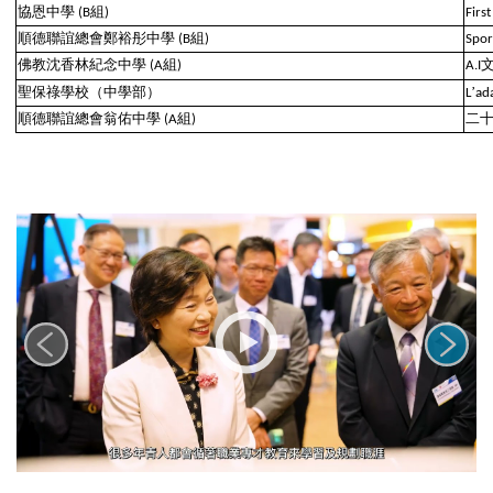
協恩中學
組
(B
)
Firs
順德聯誼總會鄭裕彤中學
組
(B
)
Spor
佛教沈香林紀念中學
組
(A
)
A.I
聖保祿學校（中學部）
’
L
ad
順德聯誼總會翁佑中學
組
二
(A
)