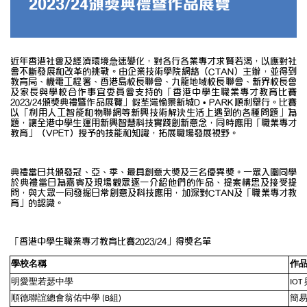
2023/24頒獎典禮暨作品展覽
近年香港社會及經濟環境急速變化，對各行各業專才求賢若渴，以應對社
會不斷發展和改革的挑戰。由企業技術學院網絡（CTAN）主辦，並得到
教育局、機電工程署、香港島校長聯會、九龍地域校長聯會、新界校長會
及家長與學校合作事宜委員會支持的「香港中學生職業專才教育比賽
2023/24頒獎典禮暨作品展覽」假荃灣愉景新城D • PARK順利舉行。比賽
以「利用人工智能和物聯網等新興技術解決生活上遇到的各種問題」為
題，讓全港中學生運用新興智慧科技實踐創新意念，同時應用「職業專才
教育」（VPET）授予的技能和知識，拓展職場發展視野。
典禮當日共頒發冠、亞、季、最具創意大獎及三名優異獎。一眾入圍同學
於典禮當日為嘉賓及現場觀眾逐一介紹他們的作品、提案構思及接受提
問，與大眾一同發掘日常創意及科技應用，加深對CTAN及「職業專才教
育」的認識。
「香港中學生職業專才教育比賽2023/24」得獎名單
學校名稱
作
明愛聖若瑟中學
IOT
順德聯誼總會翁佑中學
組
簡
(B
)