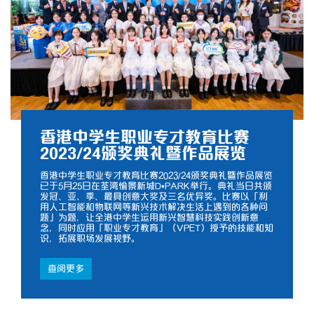
香港中学生职业专才教育比赛
2023/24颁奖典礼暨作品展览
香港中学生职业专才教育比赛2023/24颁奖典礼暨作品展览
已于5月25日在荃湾愉景新城D•PARK举行。典礼当日共颁
发冠、亚、季、最具创意大奖及三名优异奖。比赛以「利
用人工智能和物联网等新兴技术解决生活上遇到的各种问
题」为题，让全港中学生运用新兴智慧科技实践创新意
念，同时应用「职业专才教育」（VPET）授予的技能和知
识，拓展职场发展视野。
查阅更多