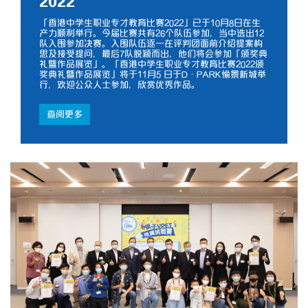
2022
「香港中学生职业专才教育比赛2022」已于10月8日在生
产力顺利举行。今届比赛共有26个队伍参加，当中选出12
队入围参加决赛。入围队伍逐一在评判团面前介绍提案构
思及接受提问，最后7队脱颖而出，他们将会参加「颁奖典
礼暨作品展览」。「香港中学生职业专才教育比赛2022颁
奖典礼暨作品展览」将于11月5 日于D·PARK愉景新城举
行，欢迎公众人士参加，欣赏优秀作品。
查阅更多