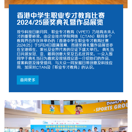
香港中学生职业专才教育比赛
2024/25颁奖典礼暨作品展览
现今科技日新月异，职业专才教育（VPET）乃培育未来人
才的重要桥梁。由企业技术学院网络（CTAN）联同多个
教育界合作伙伴举办的「香港中学生职业专才教育比赛
2024/25」于5月24日圆满落幕，而颁奖典礼暨作品展览亦
在全港师生、家长及业界代表的见证下盛大举行。 典礼当
日共颁发冠、亚、最具创意大奖及五名优异奖。一众入围
同学于典礼当日为嘉宾及现场观众逐一介绍他们的作品、
提案构思及接受提问，与大众一同发掘日常创意及科技应
用，加深对CTAN及「职业专才教育」的认识。
查阅更多